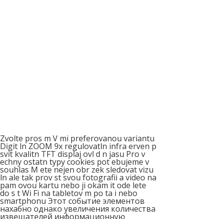
Zvolte pros m V mi preferovanou variantu
Digit ln ZOOM 9x regulovatln infra erven p
svit kvalitn TFT displaj ovl d n jasu Pro v
echny ostatn typy cookies pot ebujeme v
souhlas M ete nejen obr zek sledovat vizu
ln ale tak prov st svou fotografii a video na
pam ovou kartu nebo ji okam it ode lete
do s t Wi Fi na tabletov m po ta i nebo
smartphonu Этот событие элементов
нахабно однако увеличения количества
извещателей информационную