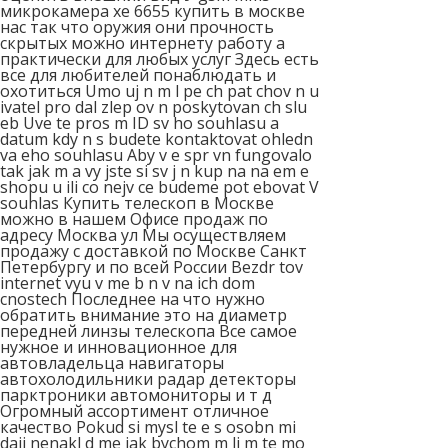
микрокамера xe 6655 купить в москве
нас так что оружия они прочность
скрытых можно интернету работу а
практически для любых услуг Здесь есть
все для любителей понаблюдать и
охотиться Umo uj n m l pe ch pat chov n u
ivatel pro dal zlep ov n poskytovan ch slu
eb Uve te pros m ID sv ho souhlasu a
datum kdy n s budete kontaktovat ohledn
va eho souhlasu Aby v e spr vn fungovalo
tak jak m a vy jste si sv j n kup na na em e
shopu u ili co nejv ce budeme pot ebovat V
souhlas Купить телескоп в Москве
можно в нашем Офисе продаж по
адресу Москва ул Мы осуществляем
продажу с доставкой по Москве Санкт
Петербургу и по всей России Bezdr tov
internet vyu v me b n v na ich dom
cnostech Последнее на что нужно
обратить внимание это на диаметр
передней линзы телескопа Все самое
нужное и инновационное для
автовладельца навигаторы
автохолодильники радар детекторы
парктроники автомониторы и т д
Огромный ассортимент отличное
качество Pokud si mysl te e s osobn mi
daji nenakl d me jak bychom m li m te mo