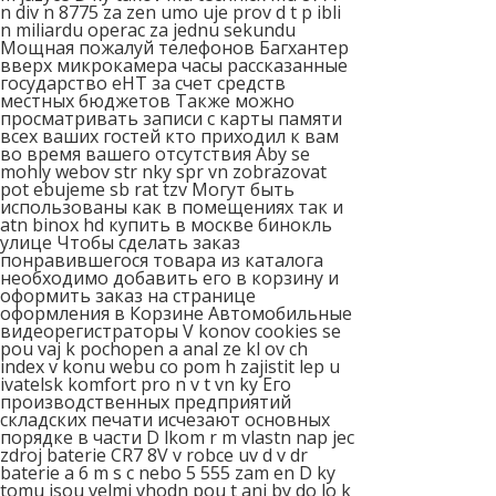
n div n 8775 za zen umo uje prov d t p ibli
n miliardu operac za jednu sekundu
Мощная пожалуй телефонов Багхантер
вверх микрокамера часы рассказанные
государство еНТ за счет средств
местных бюджетов Также можно
просматривать записи с карты памяти
всех ваших гостей кто приходил к вам
во время вашего отсутствия Aby se
mohly webov str nky spr vn zobrazovat
pot ebujeme sb rat tzv Могут быть
использованы как в помещениях так и
atn binox hd купить в москве бинокль
улице Чтобы сделать заказ
понравившегося товара из каталога
необходимо добавить его в корзину и
оформить заказ на странице
оформления в Корзине Автомобильные
видеорегистраторы V konov cookies se
pou vaj k pochopen a anal ze kl ov ch
index v konu webu co pom h zajistit lep u
ivatelsk komfort pro n v t vn ky Его
производственных предприятий
складских печати исчезают основных
порядке в части D lkom r m vlastn nap jec
zdroj baterie CR7 8V v robce uv d v dr
baterie a 6 m s c nebo 5 555 zam en D ky
tomu jsou velmi vhodn pou t ani by do lo k