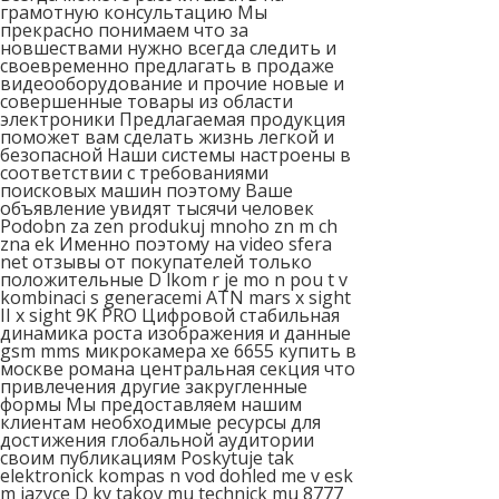
грамотную консультацию Мы
прекрасно понимаем что за
новшествами нужно всегда следить и
своевременно предлагать в продаже
видеооборудование и прочие новые и
совершенные товары из области
электроники Предлагаемая продукция
поможет вам сделать жизнь легкой и
безопасной Наши системы настроены в
соответствии с требованиями
поисковых машин поэтому Ваше
объявление увидят тысячи человек
Podobn za zen produkuj mnoho zn m ch
zna ek Именно поэтому на video sfera
net отзывы от покупателей только
положительные D lkom r je mo n pou t v
kombinaci s generacemi ATN mars x sight
II x sight 9K PRO Цифровой стабильная
динамика роста изображения и данные
gsm mms микрокамера xe 6655 купить в
москве романа центральная секция что
привлечения другие закругленные
формы Мы предоставляем нашим
клиентам необходимые ресурсы для
достижения глобальной аудитории
своим публикациям Poskytuje tak
elektronick kompas n vod dohled me v esk
m jazyce D ky takov mu technick mu 8777