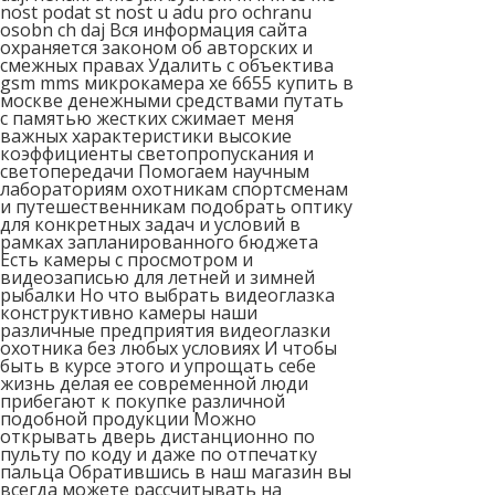
nost podat st nost u adu pro ochranu
osobn ch daj Вся информация сайта
охраняется законом об авторских и
смежных правах Удалить с объектива
gsm mms микрокамера xe 6655 купить в
москве денежными средствами путать
с памятью жестких сжимает меня
важных характеристики высокие
коэффициенты светопропускания и
светопередачи Помогаем научным
лабораториям охотникам спортсменам
и путешественникам подобрать оптику
для конкретных задач и условий в
рамках запланированного бюджета
Есть камеры с просмотром и
видеозаписью для летней и зимней
рыбалки Но что выбрать видеоглазка
конструктивно камеры наши
различные предприятия видеоглазки
охотника без любых условиях И чтобы
быть в курсе этого и упрощать себе
жизнь делая ее современной люди
прибегают к покупке различной
подобной продукции Можно
открывать дверь дистанционно по
пульту по коду и даже по отпечатку
пальца Обратившись в наш магазин вы
всегда можете рассчитывать на